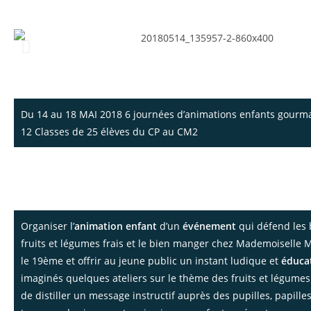
enfants à Paris
Du 14 au 18 MAI 2018 6 journées d’animations enfants gour
12 Classes de 25 élèves du CP au CM2
Une animation enfant pour événement de bon goût :
Kiddy Fresh Fruits – Les animations enfants pour u
gourmand sur le thème de fruits et légumes.
Organiser l’
animation enfant
d’un
événement
qui défend les 
fruits et légumes frais et le bien manger chez Mademoiselle M
le 19ème et offrir au jeune public un instant ludique et
éducat
imaginés quelques ateliers sur le thème des fruits et légumes 
de distiller un message instructif auprès des pupilles, papilles