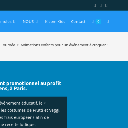
rmules
NOUS
K com Kids
Contact
0
 Tournée
>
Animations enfants pour un événement à croquer !
t promotionnel au profit
ns, à Paris.
événement éducatif, le «
 les costumes de Frutti et Veggi,
s frais européens afin de
une recette ludique,