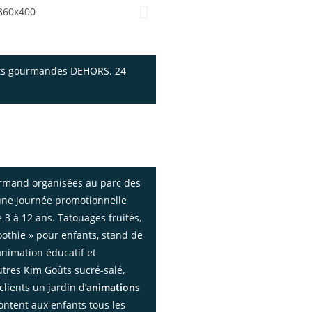
ants gourmandes DEHORS. 24
de bon goût :
ourmandes pour événement
es.
mand organisées au parc des
’une journée promotionnelle
e 3 à 12 ans. Tatouages fruités,
oothie » pour enfants, stand de
’animation éducatif et
utres Kim Goûts sucré-salé,
clients un jardin d’
animations
ontent aux enfants tous les