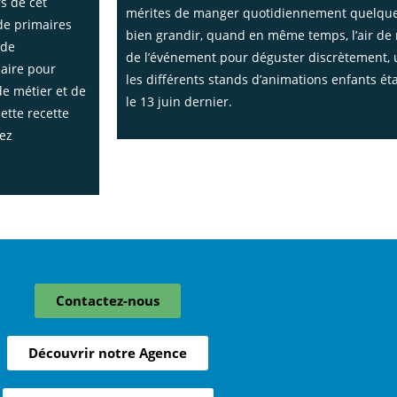
s de cet
mérites de manger quotidiennement quelques 
de primaires
bien grandir, quand en même temps, l’air de r
 de
de l’événement pour déguster discrètement, u
naire pour
les différents stands d’animations enfants éta
de métier et de
le 13 juin dernier.
ette recette
ez
Contactez-nous
Découvrir notre Agence