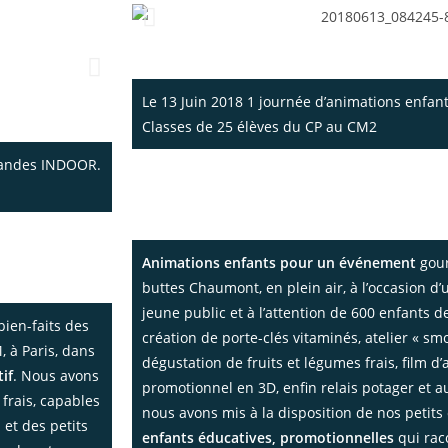
 19ème.
Le 13 Juin 2018 1 journée d’animations enf
Classes de 25 élèves du CP au CM2
mandes INDOOR.
Une animation enfant pour événement 
Kiddy Fesh Fruits – Les animations g
enfant sur le thème des fruits et légum
n événement
Animations enfants pour un événement
gour
buttes Chaumont, en plein air, à l’occasion d
jeune public et à l’attention de 600 enfants d
bien-faits des
création de porte-clés vitaminés, atelier « sm
, à Paris, dans
dégustation de fruits et légumes frais, film d
if
. Nous avons
promotionnel en 3D, enfin relais potager et a
frais, capables
nous avons mis à la disposition de nos petits 
 et des petits
enfants éducatives, promotionnelles
qui rac