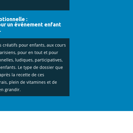
tionnelle :
our un événement enfant
…
 créatifs pour enfants, aux cours
risiens, pour en tout et pour
elles, ludiques, participatives,
 enfants. Le type de dossier que
après la recette de ces
ais, plein de vitamines et de
en grandir.
IQUES