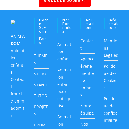
A VOUS DE JOUER ?
Notr
Nos
Ani
Info
E
For
Mad
Rmat
Sav
Mule
Om
Ions
Oire
S
-
ANIM'A
Fair
Contac
Mentio
E
DOM
Animat
t
ns
Animat
ion
Légales
THEME
ion
enfant
Agence
S
enfant
événe
Politiq
Animat
s
mentie
ue des
STORY
ion
Contac
lle
Cookie
enfant
STAND
t :
enfant
s
pour
franck
s
TUTOS
entrep
Politiq
@anim
rise
Notre
ue de
PROJET
adom.f
équipe
confide
S
r
Animat
ntialité
ion
Nos
PROM