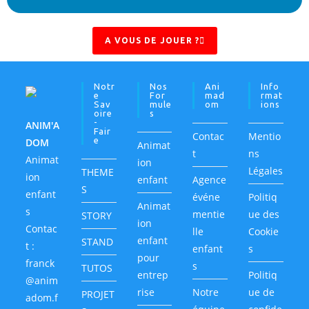
A VOUS DE JOUER ?
Notr
Nos
Ani
Info
E
For
Mad
Rmat
Sav
Mule
Om
Ions
Oire
S
-
ANIM'A
Fair
Contac
Mentio
E
DOM
Animat
t
ns
Animat
ion
Légales
THEME
ion
enfant
Agence
S
enfant
événe
Politiq
Animat
s
mentie
ue des
STORY
ion
Contac
lle
Cookie
enfant
STAND
t :
enfant
s
pour
franck
s
TUTOS
entrep
Politiq
@anim
rise
Notre
ue de
PROJET
adom.f