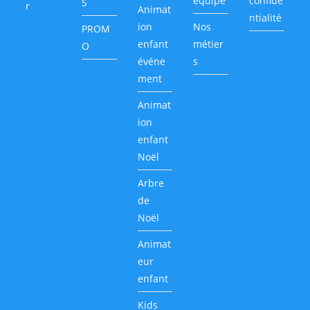
équipe
confide
S
r
Animat
ntialité
ion
Nos
PROM
enfant
métier
O
événe
s
ment
Animat
ion
enfant
Noël
Arbre
de
Noël
Animat
eur
enfant
Kids