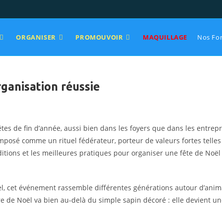
ORGANISER
PROMOUVOIR
MAQUILLAGE
Nos Fo
rganisation réussie
tes de fin d’année, aussi bien dans les foyers que dans les
entrepr
posé comme un rituel fédérateur, porteur de valeurs fortes telles q
raditions et les meilleures pratiques pour organiser une fête de No
nnel, cet événement rassemble différentes générations autour
d’anim
re de Noël va bien au-delà du simple sapin décoré : elle devient u