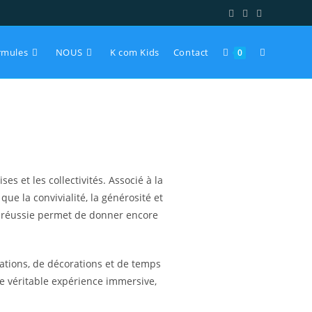
rmules
NOUS
K com Kids
Contact
0
ises
et les collectivités. Associé à la
ue la convivialité, la générosité et
ël réussie permet de donner encore
ations
, de décorations et de temps
ne véritable expérience immersive,