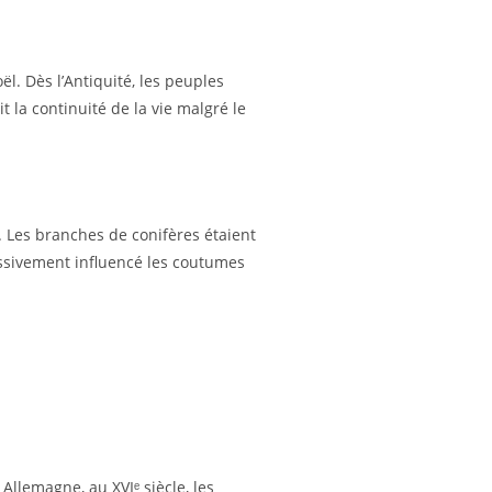
l. Dès l’Antiquité, les peuples
it la continuité de la vie malgré le
r. Les branches de conifères étaient
ressivement influencé les coutumes
llemagne, au XVIᵉ siècle, les