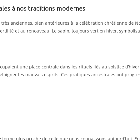
rales à nos traditions modernes
très anciennes, bien antérieures à la célébration chrétienne de Noë
fertilité et au renouveau. Le sapin, toujours vert en hiver, symbolisa
upaient une place centrale dans les rituels liés au solstice d’hive
t d’éloigner les mauvais esprits. Ces pratiques ancestrales ont prog
orme plus proche de celle que nous connaissons aujourd’hui. En A