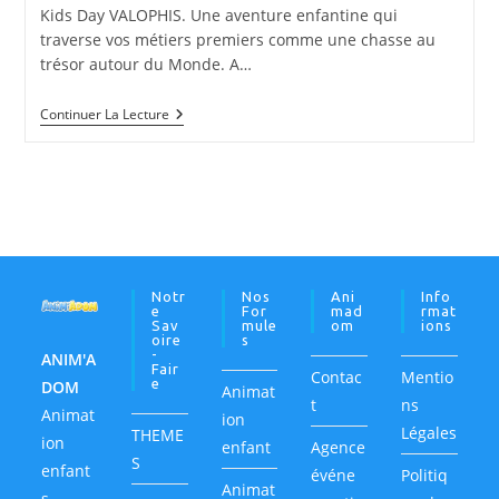
lecture :
Kids Day VALOPHIS. Une aventure enfantine qui
traverse vos métiers premiers comme une chasse au
trésor autour du Monde. A…
Projet
Continuer La Lecture
Family
Day
SOLENTIS
|
05
04
2023
Notr
Nos
Ani
Info
E
For
Mad
Rmat
Sav
Mule
Om
Ions
Oire
S
-
ANIM'A
Fair
Contac
Mentio
E
DOM
Animat
t
ns
Animat
ion
Légales
THEME
ion
enfant
Agence
S
enfant
événe
Politiq
Animat
s