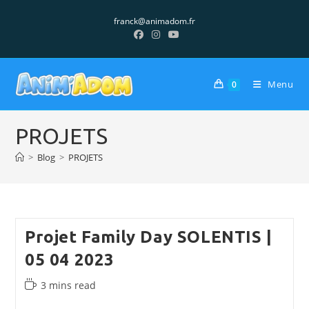
Skip
franck@animadom.fr
to
content
Menu
0
PROJETS
>
Blog
>
PROJETS
Projet Family Day SOLENTIS |
05 04 2023
Temps
3 mins read
de