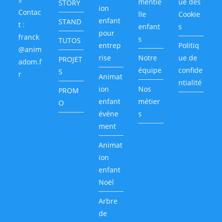
mentie
ue des
STORY
ion
Contac
lle
Cookie
enfant
STAND
t :
enfant
s
pour
franck
s
TUTOS
entrep
Politiq
@anim
rise
Notre
ue de
PROJET
adom.f
équipe
confide
S
r
Animat
ntialité
ion
Nos
PROM
enfant
métier
O
événe
s
ment
Animat
ion
enfant
Noël
Arbre
de