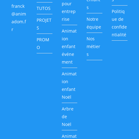
pour
franck
s
TUTOS
entrep
Politiq
@anim
rise
Notre
ue de
PROJET
adom.f
équipe
confide
S
r
Animat
ntialité
ion
Nos
PROM
enfant
métier
O
événe
s
ment
Animat
ion
enfant
Noël
Arbre
de
Noël
Animat