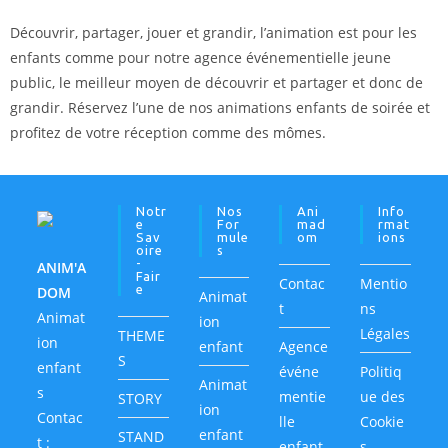
Découvrir, partager, jouer et grandir, l’animation est pour les
enfants comme pour notre agence événementielle jeune
public, le meilleur moyen de découvrir et partager et donc de
grandir. Réservez l’une de nos animations enfants de soirée et
profitez de votre réception comme des mômes.
Notr
Nos
Ani
Info
E
For
Mad
Rmat
Sav
Mule
Om
Ions
Oire
S
-
ANIM'A
Fair
Contac
Mentio
E
DOM
Animat
t
ns
Animat
ion
Légales
THEME
ion
enfant
Agence
S
enfant
événe
Politiq
Animat
s
mentie
ue des
STORY
ion
Contac
lle
Cookie
enfant
STAND
t :
enfant
s