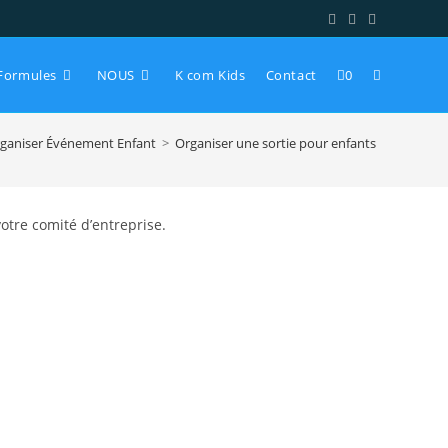
Toggle
Formules
NOUS
K com Kids
Contact
0
ganiser Événement Enfant
>
Organiser une sortie pour enfants
website
search
votre comité d’entreprise.