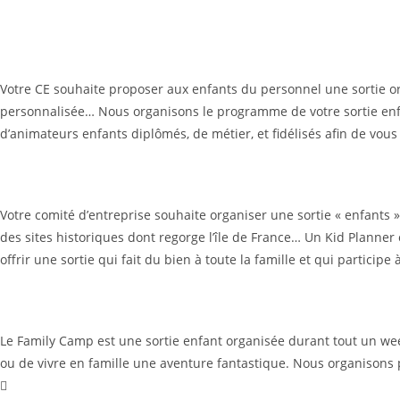
Organiser une sortie enfants exclusivement pour le jeun
Nous organisons pour vous une sortie enfants selon la r
Votre CE souhaite proposer aux enfants du personnel une sortie o
personnalisée… Nous organisons le programme de votre sortie enfa
d’animateurs enfants diplômés, de métier, et fidélisés afin de vous
Organiser une sortie « enfant » en famille, avec les pare
Nous organisons pour vous une sortie enfants dont profit
Votre comité d’entreprise souhaite organiser une sortie « enfants » 
des sites historiques dont regorge l’île de France… Un Kid Planne
offrir une sortie qui fait du bien à toute la famille et qui participe 
Organiser une sortie pour enfants durant tout un week-
Organisation de sortie, week-end, séjours courts et long
Le Family Camp est une sortie enfant organisée durant tout un week-
ou de vivre en famille une aventure fantastique. Nous organisons po