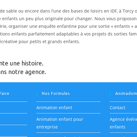
 de sable ou encore dans l’une des bases de loisirs en IDF, à Torcy
 enfants un peu plus originale pour changer. Nous vous proposons
rie, organiser une enquête enfantine pour une sortie « enfants » 
ions enfants parfaitement adaptables à vos projets ds sorties fam
écréative pour petits et grands enfants.
nte une histoire.
s notre agence.
Faire
Nos Formules
Animado
Animation enfant
Contact
Animation enfant pour
Agence évén
entreprise
enfants