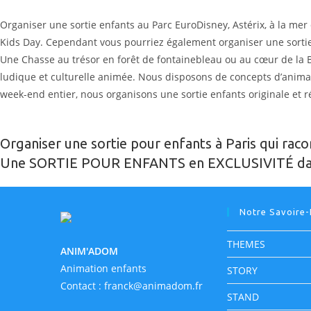
Organiser une sortie enfants au Parc EuroDisney, Astérix, à la mer
Kids Day. Cependant vous pourriez également organiser une sortie
Une Chasse au trésor en forêt de fontainebleau ou au cœur de la B
ludique et culturelle animée. Nous disposons de concepts d’animat
week-end entier, nous organisons une sortie enfants originale et r
Organiser une sortie pour enfants à Paris qui raco
Une SORTIE POUR ENFANTS en EXCLUSIVITÉ dan
Notre Savoire-
THEMES
ANIM'ADOM
Animation enfants
STORY
Contact :
franck@animadom.fr
STAND