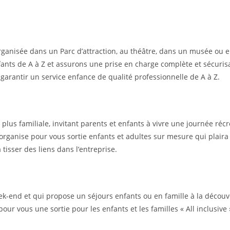
e public.
églementation jeunesse et sports.
rganisée dans un Parc d’attraction, au théâtre, dans un musée ou 
nts de A à Z et assurons une prise en charge complète et sécuris
 garantir un service enfance de qualité professionnelle de A à Z.
nts.
e toute la famille.
plus familiale, invitant parents et enfants à vivre une journée récr
r organise pour vous sortie enfants et adultes sur mesure qui pla
à tisser des liens dans l’entreprise.
end.
s, pour enfants et adolescents.
end et qui propose un séjours enfants ou en famille à la découverte
ur vous une sortie pour les enfants et les familles « All inclusive