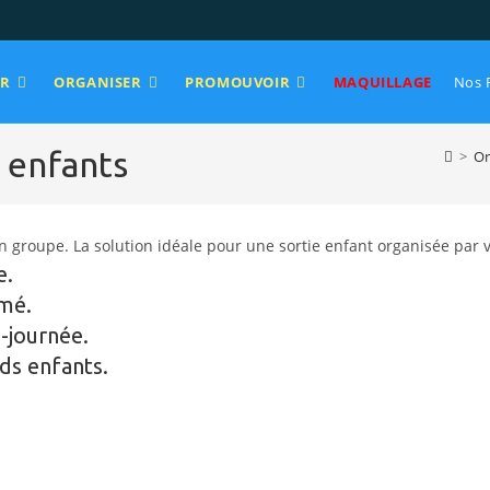
ER
ORGANISER
PROMOUVOIR
MAQUILLAGE
Nos 
 enfants
>
Or
en groupe. La solution idéale pour une sortie enfant organisée par 
e.
ômé.
-journée.
nds enfants.