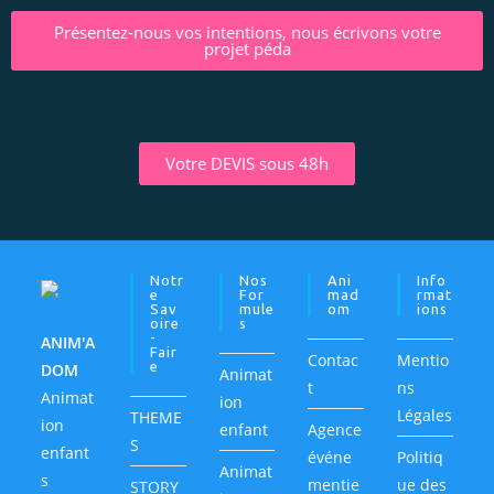
Présentez-nous vos intentions, nous écrivons votre
projet péda
Votre DEVIS sous 48h
Notr
Nos
Ani
Info
E
For
Mad
Rmat
Sav
Mule
Om
Ions
Oire
S
-
ANIM'A
Fair
Contac
Mentio
E
DOM
Animat
t
ns
Animat
ion
Légales
THEME
ion
enfant
Agence
S
enfant
événe
Politiq
Animat
s
mentie
ue des
STORY