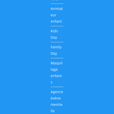
Animat
eur
enfant
Kids
Day
Family
Day
Maquil
lage
enfant
s
Agence
événe
mentie
lle