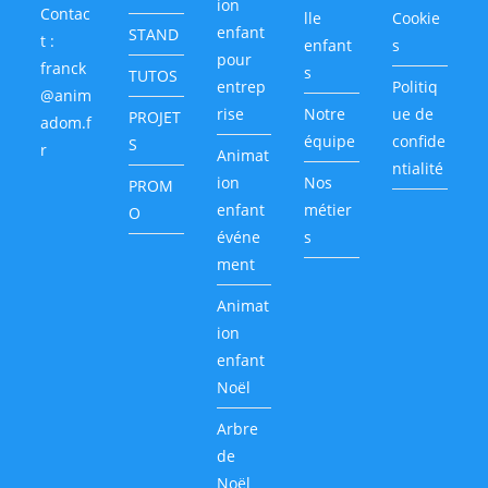
ion
Contac
lle
Cookie
enfant
STAND
t :
enfant
s
pour
franck
s
TUTOS
entrep
Politiq
@anim
rise
Notre
ue de
PROJET
adom.f
équipe
confide
S
r
Animat
ntialité
ion
Nos
PROM
enfant
métier
O
événe
s
ment
Animat
ion
enfant
Noël
Arbre
de
Noël