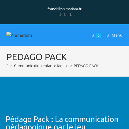
franck@animadom.fr
Menu
0
PEDAGO PACK
>
Communication enfance famille
>
PEDAGO PACK
Pédago Pack : La communication
pédagogique par le jeu.