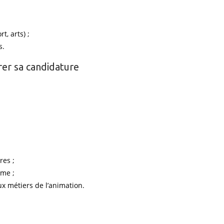
, arts) ;
s.
er sa candidature
res ;
sme ;
x métiers de l’animation.