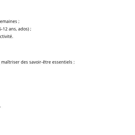
semaines ;
-12 ans, ados) ;
tivité.
aîtriser des savoir-être essentiels :
.