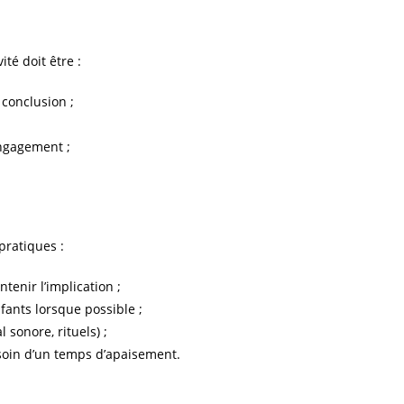
ité doit être :
 conclusion ;
engagement ;
pratiques :
tenir l’implication ;
nfants lorsque possible ;
 sonore, rituels) ;
soin d’un temps d’apaisement.