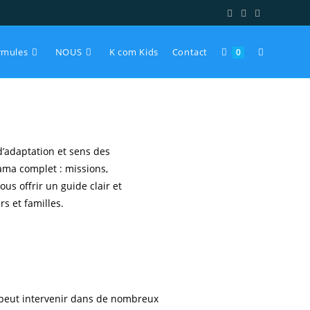
rmules
NOUS
K com Kids
Contact
0
 d’adaptation et sens des
ama complet : missions,
ous offrir un guide clair et
rs et familles.
l peut intervenir dans de nombreux