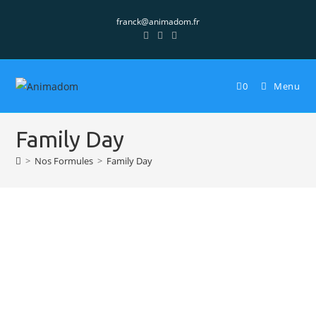
franck@animadom.fr
0
Menu
Family Day
>
Nos Formules
>
Family Day