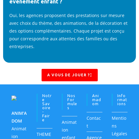
événement enfant ?
Oui, les agences proposent des prestations sur mesure
avec choix du thème, des animations, de la décoration et
des options complémentaires. Chaque projet est conçu
pour correspondre aux attentes des familles ou des
entreprises.
A VOUS DE JOUER ?
Notr
Nos
Ani
Info
E
For
Mad
Rmat
Sav
Mule
Om
Ions
Oire
S
-
ANIM'A
Fair
Contac
Mentio
E
DOM
Animat
t
ns
Animat
ion
Légales
THEME
ion
enfant
Agence