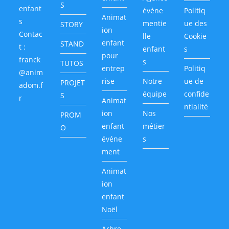
S
enfant
événe
Politiq
Animat
s
mentie
ue des
STORY
ion
Contac
lle
Cookie
enfant
STAND
t :
enfant
s
pour
franck
s
TUTOS
entrep
Politiq
@anim
rise
Notre
ue de
PROJET
adom.f
équipe
confide
S
r
Animat
ntialité
ion
Nos
PROM
enfant
métier
O
événe
s
ment
Animat
ion
enfant
Noël
Arbre