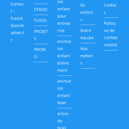
ion
Contac
lle
Cookie
enfant
STAND
t :
enfant
s
pour
franck
s
TUTOS
entrep
Politiq
@anim
rise
Notre
ue de
PROJET
adom.f
équipe
confide
S
r
Animat
ntialité
ion
Nos
PROM
enfant
métier
O
événe
s
ment
Animat
ion
enfant
Noël
Arbre
de
Noël