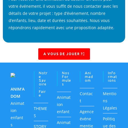
votre événement, il vous suffit de nous contacter avec les
détails de votre projet : type d’événement, nombre
d’enfants, lieu, date et durées souhaitées. Nous vous
répondrons rapidement avec une proposition adaptée.
A VOUS DE JOUER ?
Notr
Nos
Ani
Info
E
For
Mad
Rmat
Sav
Mule
Om
Ions
Oire
S
-
ANIM'A
Fair
Contac
Mentio
E
DOM
Animat
t
ns
Animat
ion
Légales
THEME
ion
enfant
Agence
S
enfant
événe
Politiq
Animat
s
mentie
ue des
STORY