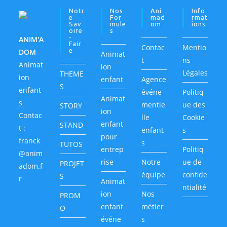
Notr
Nos
Ani
Info
E
For
Mad
Rmat
Sav
Mule
Om
Ions
Oire
S
-
ANIM'A
Fair
Contac
Mentio
E
DOM
Animat
t
ns
Animat
ion
Légales
THEME
ion
enfant
Agence
S
enfant
événe
Politiq
Animat
s
mentie
ue des
STORY
ion
Contac
lle
Cookie
enfant
STAND
t :
enfant
s
pour
franck
s
TUTOS
entrep
Politiq
@anim
rise
Notre
ue de
PROJET
adom.f
équipe
confide
S
r
Animat
ntialité
ion
Nos
PROM
enfant
métier
O
événe
s