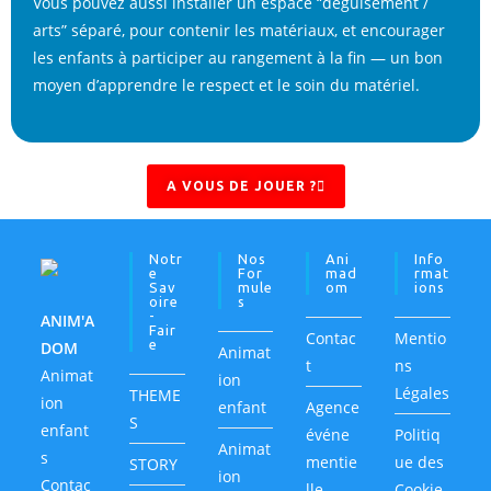
Vous pouvez aussi installer un espace “déguisement /
arts” séparé, pour contenir les matériaux, et encourager
les enfants à participer au rangement à la fin — un bon
moyen d’apprendre le respect et le soin du matériel.
A VOUS DE JOUER ?
Notr
Nos
Ani
Info
E
For
Mad
Rmat
Sav
Mule
Om
Ions
Oire
S
-
ANIM'A
Fair
Contac
Mentio
E
DOM
Animat
t
ns
Animat
ion
Légales
THEME
ion
enfant
Agence
S
enfant
événe
Politiq
Animat
s
mentie
ue des
STORY
ion
Contac
lle
Cookie