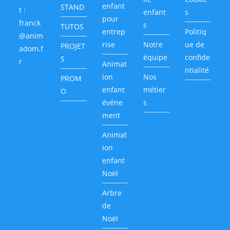
enfant
STAND
t :
enfant
s
pour
franck
s
TUTOS
entrep
Politiq
@anim
rise
Notre
ue de
PROJET
adom.f
équipe
confide
S
r
Animat
ntialité
ion
Nos
PROM
enfant
métier
O
événe
s
ment
Animat
ion
enfant
Noël
Arbre
de
Noël