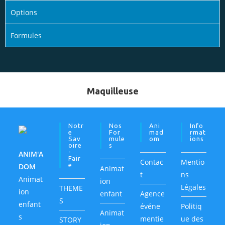
Options
Formules
Maquilleuse
Notr
Nos
Ani
Info
E
For
Mad
Rmat
Sav
Mule
Om
Ions
Oire
S
-
ANIM'A
Fair
Contac
Mentio
E
DOM
Animat
t
ns
Animat
ion
Légales
THEME
ion
enfant
Agence
S
enfant
événe
Politiq
Animat
s
mentie
ue des
STORY