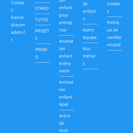
ion
Contac
lle
Cookie
enfant
STAND
t :
enfant
s
pour
franck
s
TUTOS
entrep
Politiq
@anim
rise
Notre
ue de
PROJET
adom.f
équipe
confide
S
r
Animat
ntialité
ion
Nos
PROM
enfant
métier
O
événe
s
ment
Animat
ion
enfant
Noël
Arbre
de
Noël