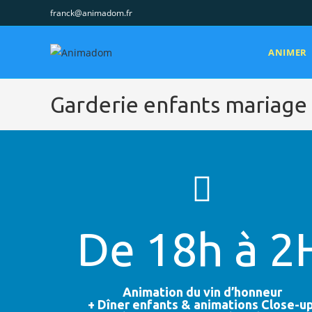
franck@animadom.fr
ANIMER
Garderie enfants mariage
De 18h à 2
Animation du vin d’honneur
+ Dîner enfants & animations Close-up