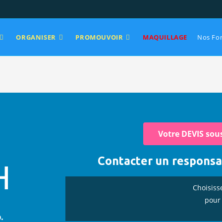
ORGANISER
PROMOUVOIR
MAQUILLAGE
Nos Fo
Votre DEVIS sou
Contacter un respons
H
Choisiss
pour 
.