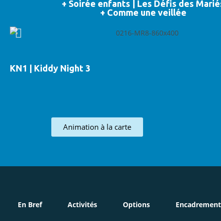
+ Soirée enfants | Les Défis des Marié
+ Comme une veillée
KN1 | Kiddy Night 3
Animation à la carte
En Bref
Activités
Options
Encadrement