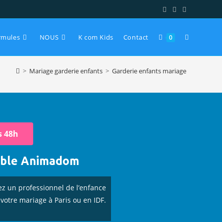
rmules
NOUS
K com Kids
Contact
0
>
Mariage garderie enfants
>
Garderie enfants mariage
s 48h
able Animadom
ez un professionnel de l’enfance
votre mariage à Paris ou en IDF.