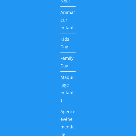
Noël
Animat
eur
enfant
Kids
Day
Family
Day
Maquil
lage
enfant
s
Agence
événe
mentie
lle