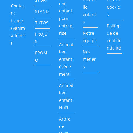
STORY
ion
Contac
lle
Cookie
enfant
STAND
t :
enfant
s
pour
franck
s
TUTOS
entrep
Politiq
@anim
rise
Notre
ue de
PROJET
adom.f
équipe
confide
S
r
Animat
ntialité
ion
Nos
PROM
enfant
métier
O
événe
s
ment
Animat
ion
enfant
Noël
Arbre
de