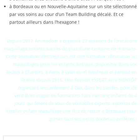
à Bordeaux ou en Nouvelle-Aquitaine sur un site sélectionné
par vos soins au cour d’un Team Building décalé. Et ce
partout ailleurs dans l’hexagone !
Depuis 2017, Animadom a organisé 27 sessions de formations
maquillage enfants auprès de plus d’une centaine de mamans.
Cette animation d’entreprises est une formation d’initiation au
maquillages pour les enfants, ludique, disponible dans vos
locaux à Chartres, à Paris, à Lyon ou et Bordeaux et partout en
France depuis 2015. Une Session EXPERT sera BIENTÔT
organisée annuellement à Dax, dans les Landes, pour de
véritables stages de formations Face Painting enfants de 4
jours qui feront de vous de véritables experts, expertes de
l’atelier enfant maquillage une fois de retour à Bordeaux pour
grimer tous vos petits Bordelais préférés !