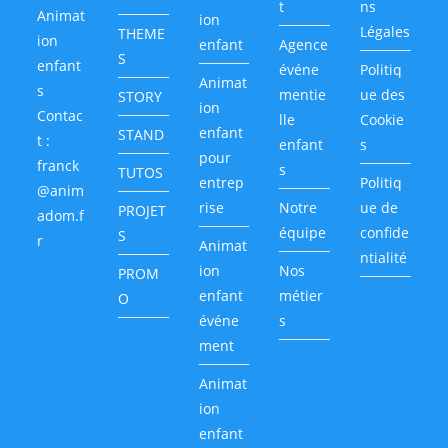
t
ns
Animat
ion
Légales
THEME
ion
enfant
Agence
S
enfant
événe
Politiq
Animat
s
mentie
ue des
STORY
ion
Contac
lle
Cookie
enfant
STAND
t :
enfant
s
pour
franck
s
TUTOS
entrep
Politiq
@anim
rise
Notre
ue de
PROJET
adom.f
équipe
confide
S
r
Animat
ntialité
ion
Nos
PROM
enfant
métier
O
événe
s
ment
Animat
ion
enfant