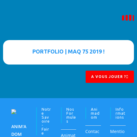
PORTFOLIO | MAQ 75 2019 !
A VOUS JOUER ?
Notr
Nos
Ani
Info
E
For
Mad
Rmat
Sav
Mule
Om
Ions
Oire
S
-
ANIM'A
Fair
Contac
Mentio
E
DOM
Animat