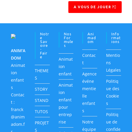
A VOUS DE JOUER ?
Notr
Nos
Ani
Info
E
For
Mad
Rmat
Sav
Mule
Om
Ions
Oire
S
-
ANIM'A
Fair
Contac
Mentio
E
DOM
Animat
t
ns
Animat
ion
Légales
THEME
ion
enfant
Agence
S
enfant
événe
Politiq
Animat
s
mentie
ue des
STORY
ion
Contac
lle
Cookie
enfant
STAND
t :
enfant
s
pour
franck
s
TUTOS
entrep
Politiq
@anim
rise
Notre
ue de
PROJET
adom.f
équipe
confide
S
r