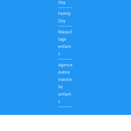
Day
Family
Day
Maquil
lage
enfant
s
Agence
événe
mentie
lle
enfant
s
Animadom 2026 - Tous droits réservés