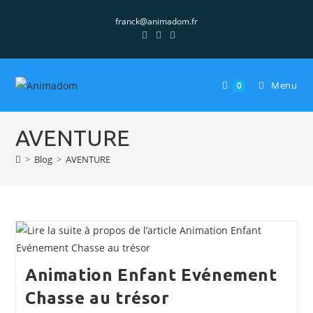
Skip
franck@animadom.fr
to
content
Menu
0
AVENTURE
>
Blog
>
AVENTURE
Animation Enfant Evénement
Chasse au trésor