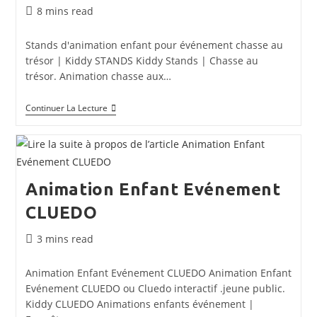
Temps
8 mins read
de
lecture :
Stands d'animation enfant pour événement chasse au
trésor | Kiddy STANDS Kiddy Stands | Chasse au
trésor. Animation chasse aux…
Animation
Continuer La Lecture
Enfant
Evénement
Chasse
Au
Trésor
Animation Enfant Evénement
CLUEDO
Temps
3 mins read
de
lecture :
Animation Enfant Evénement CLUEDO Animation Enfant
Evénement CLUEDO ou Cluedo interactif .jeune public.
Kiddy CLUEDO Animations enfants événement |