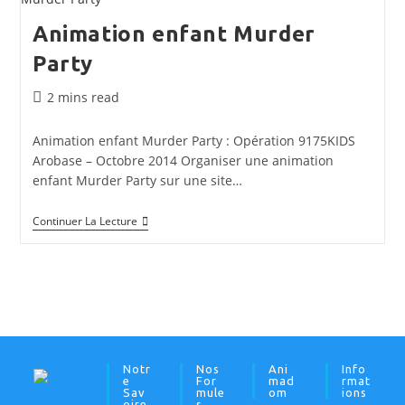
Game
Animation enfant Murder
Party
Temps
2 mins read
de
lecture :
Animation enfant Murder Party : Opération 9175KIDS
Arobase – Octobre 2014 Organiser une animation
enfant Murder Party sur une site…
Animation
Continuer La Lecture
Enfant
Murder
Party
Notr
Nos
Ani
Info
E
For
Mad
Rmat
Sav
Mule
Om
Ions
Oire
S