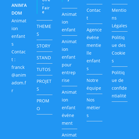
-
ANIM'A
Fair
Contac
Mentio
E
DOM
Animat
t
ns
Animat
ion
Légales
THEME
ion
enfant
Agence
S
enfant
événe
Politiq
Animat
s
mentie
ue des
STORY
ion
Contac
lle
Cookie
enfant
STAND
t :
enfant
s
pour
franck
s
TUTOS
entrep
Politiq
@anim
rise
Notre
ue de
PROJET
adom.f
équipe
confide
S
r
Animat
ntialité
ion
Nos
PROM
enfant
métier
O
événe
s
ment
Animat