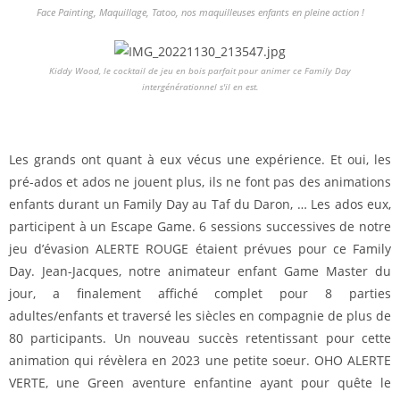
Face Painting, Maquillage, Tatoo, nos maquilleuses enfants en pleine action !
Kiddy Wood, le cocktail de jeu en bois parfait pour animer ce Family Day
intergénérationnel s'il en est.
Les grands ont quant à eux vécus une expérience. Et oui, les
pré-ados et ados ne jouent plus, ils ne font pas des animations
enfants durant un Family Day au Taf du Daron, … Les ados eux,
participent à un Escape Game. 6 sessions successives de notre
jeu d’évasion ALERTE ROUGE étaient prévues pour ce Family
Day. Jean-Jacques, notre animateur enfant Game Master du
jour, a finalement affiché complet pour 8 parties
adultes/enfants et traversé les siècles en compagnie de plus de
80 participants. Un nouveau succès retentissant pour cette
animation qui révèlera en 2023 une petite soeur. OHO ALERTE
VERTE, une Green aventure enfantine ayant pour quête le