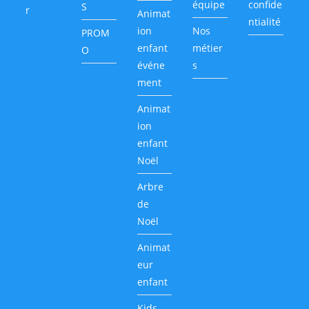
équipe
confide
S
r
Animat
ntialité
ion
Nos
PROM
enfant
métier
O
événe
s
ment
Animat
ion
enfant
Noël
Arbre
de
Noël
Animat
eur
enfant
Kids