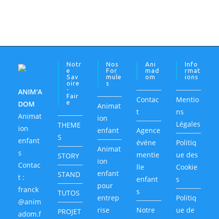
Notr
Nos
Ani
Info
E
For
Mad
Rmat
Sav
Mule
Om
Ions
Oire
S
-
ANIM'A
Fair
Contac
Mentio
E
DOM
Animat
t
ns
Animat
ion
Légales
THEME
ion
enfant
Agence
S
enfant
événe
Politiq
Animat
s
mentie
ue des
STORY
ion
Contac
lle
Cookie
enfant
STAND
t :
enfant
s
pour
franck
s
TUTOS
entrep
Politiq
@anim
rise
Notre
ue de
PROJET
adom.f