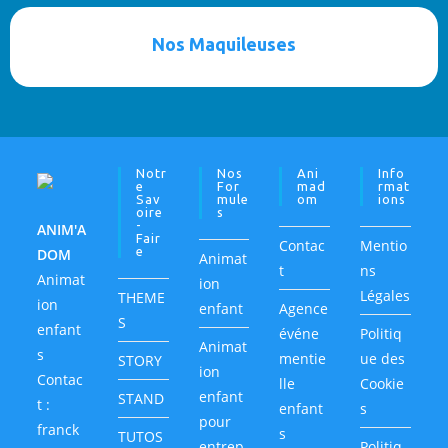
Nos Maquileuses
Notr
Nos
Ani
Info
E
For
Mad
Rmat
Sav
Mule
Om
Ions
Oire
S
-
ANIM'A
Fair
Contac
Mentio
E
DOM
Animat
t
ns
Animat
ion
Légales
THEME
ion
enfant
Agence
S
enfant
événe
Politiq
Animat
s
mentie
ue des
STORY
ion
Contac
lle
Cookie
enfant
STAND
t :
enfant
s
pour
franck
s
TUTOS
entrep
Politiq