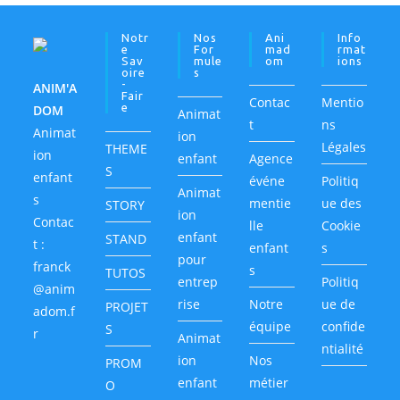
Notr
Nos
Ani
Info
E
For
Mad
Rmat
Sav
Mule
Om
Ions
Oire
S
-
ANIM'A
Fair
Contac
Mentio
E
DOM
Animat
t
ns
Animat
ion
Légales
THEME
ion
enfant
Agence
S
enfant
événe
Politiq
Animat
s
mentie
ue des
STORY
ion
Contac
lle
Cookie
enfant
STAND
t :
enfant
s
pour
franck
s
TUTOS
entrep
Politiq
@anim
rise
Notre
ue de
PROJET
adom.f
équipe
confide
S
r
Animat
ntialité
ion
Nos
PROM
enfant
métier
O