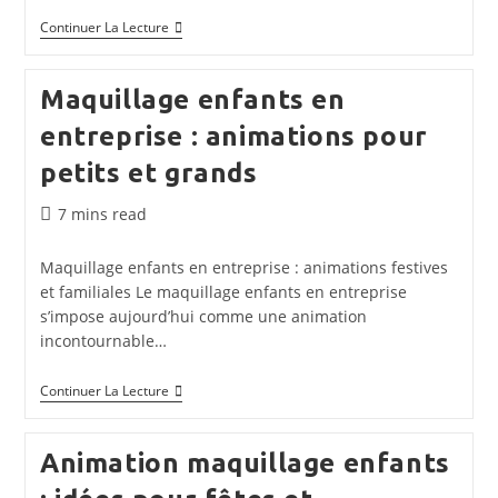
Maquillage
Continuer La Lecture
Enfants
Pour
Événement
Maquillage enfants en
:
Conseils
entreprise : animations pour
Et
Organisation
petits et grands
Temps
7 mins read
de
lecture :
Maquillage enfants en entreprise : animations festives
et familiales Le maquillage enfants en entreprise
s’impose aujourd’hui comme une animation
incontournable…
Maquillage
Continuer La Lecture
Enfants
En
Entreprise
Animation maquillage enfants
:
Animations
Pour