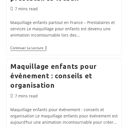
Sur-
Mesure
Temps
7 mins read
de
lecture :
Maquillage enfants partout en France – Prestataires et
services Le maquillage pour enfants est devenu une
animation incontournable lors des…
Maquillage
Continuer La Lecture
Enfants
Partout
En
Maquillage enfants pour
France
:
événement : conseils et
Services
Et
organisation
Prestataires
Locaux
Temps
7 mins read
de
lecture :
Maquillage enfants pour événement : conseils et
organisation Le maquillage enfants pour événement est
aujourd’hui une animation incontournable pour créer…