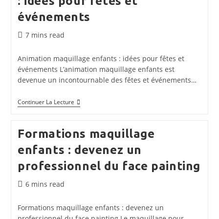
: idées pour fêtes et
Petits
événements
Et
Grands
Temps
7 mins read
de
lecture :
Animation maquillage enfants : idées pour fêtes et
événements L’animation maquillage enfants est
devenue un incontournable des fêtes et événements…
Animation
Continuer La Lecture
Maquillage
Enfants
:
Formations maquillage
Idées
Pour
enfants : devenez un
Fêtes
Et
professionnel du face painting
Événements
Temps
6 mins read
de
lecture :
Formations maquillage enfants : devenez un
professionnel du face painting Le maquillage pour