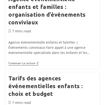
Événementielle
enfants et familles :
Spécialisée
Enfants
organisation d’événements
conviviaux
Temps
7 mins read
de
lecture :
Agence événementielle enfants et familles |
Événements conviviaux Faire appel à une agence
événementielle spécialisée dans les enfants et les…
Agence
Continuer La Lecture
Événementielle
Enfants
Et
Tarifs des agences
Familles
:
événementielles enfants :
Organisation
D’événements
choix et budget
Conviviaux
Temps
7 mins read