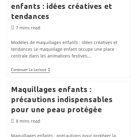
Ludiques
enfants : idées créatives et
Et
Créatives
tendances
Temps
7 mins read
de
lecture :
Modèles de maquillages enfants : idées créatives et
tendances Le maquillage enfant occupe une place
centrale dans les animations festives,…
Modèles
Continuer La Lecture
De
Maquillages
Enfants
Maquillages enfants :
:
Idées
précautions indispensables
Créatives
Et
pour une peau protégée
Tendances
Temps
8 mins read
de
lecture :
Maquillages enfants : précautions pour protéger la