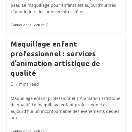
peau Le maquillage pour enfants est aujourd’hui très
répandu lors des anniversaires, fêtes…
Maquillages
Continuer La Lecture
Enfants
:
Précautions
Maquillage enfant
Indispensables
Pour
professionnel : services
Une
Peau
d’animation artistique de
Protégée
qualité
Temps
7 mins read
de
lecture :
Maquillage enfant professionnel | Animation artistique
de qualité Le maquillage enfant professionnel est
aujourd’hui un incontournable des événements dédiés
aux…
Maquillage
Continuer La Lecture