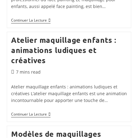
enfants, aussi appelé face painting, est bien…
Formations
Continuer La Lecture
Maquillage
Enfants
:
Atelier maquillage enfants :
Devenez
Un
animations ludiques et
Professionnel
Du
créatives
Face
Painting
Temps
7 mins read
de
lecture :
Atelier maquillage enfants : animations ludiques et
créatives L’atelier maquillage enfants est une animation
incontournable pour apporter une touche de…
Atelier
Continuer La Lecture
Maquillage
Enfants
:
Modèles de maquillages
Animations