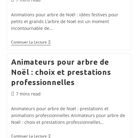
de
lecture :
Animations pour arbre de Noël : idées festives pour
petits et grands L’arbre de Noël est un moment
incontournable de…
Animations
Continuer La Lecture
Pour
Arbre
De
Animateurs pour arbre de
Noël
:
Noël : choix et prestations
Idées
Et
professionnelles
Activités
Pour
Petits
Temps
7 mins read
Et
de
Grands
lecture :
Animateurs pour arbre de Noël : prestations et
animations professionnelles Animateurs pour arbre de
Noël : choix et prestations professionnelles…
Animateurs
Continuer La Lecture