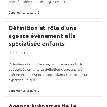
une véritable expertise. Que ce soit…
Agence
Continuer La Lecture
Événementielle
Enfants
À
Définition et rôle d’une
Orléans
|
agence événementielle
Services
Locaux
spécialisée enfants
Temps
7 mins read
de
lecture :
Définition et rôle d’une agence événementielle
spécialisée enfants La définition d’une agence
événementielle spécialisée enfants repose sur une
expertise unique…
Définition
Continuer La Lecture
Et
Rôle
D’une
Agence événementielle
Agence