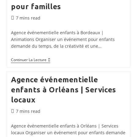
pour familles
Temps
7 mins read
de
lecture :
Agence événementielle enfants à Bordeaux |
Animations Organiser un événement pour enfants
demande du temps, de la créativité et une…
Agence
Continuer La Lecture
Événementielle
Enfants
À
Agence événementielle
Bordeaux
:
enfants à Orléans | Services
Animations
Et
locaux
Événements
Pour
Familles
Temps
7 mins read
de
lecture :
Agence événementielle enfants à Orléans | Services
locaux Organiser un événement pour enfants demande