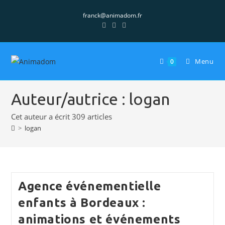
Skip
franck@animadom.fr
to
content
Menu
0
Auteur/autrice :
logan
Cet auteur a écrit 309 articles
>
logan
Agence événementielle
enfants à Bordeaux :
animations et événements