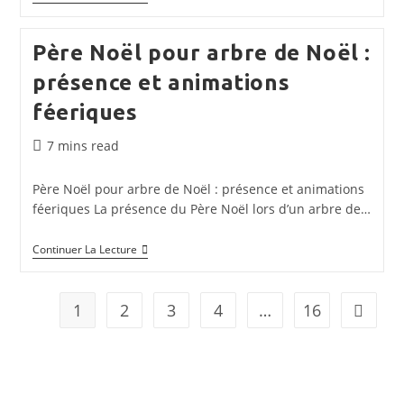
Pour
Arbre
De
Père Noël pour arbre de Noël :
Noël
:
présence et animations
Choix
Et
féeriques
Prestations
Professionnelles
Temps
7 mins read
de
lecture :
Père Noël pour arbre de Noël : présence et animations
féeriques La présence du Père Noël lors d’un arbre de…
Père
Continuer La Lecture
Noël
Pour
Arbre
De
1
2
3
4
…
16
Aller à 
Noël
:
Présence
Et
Animations
Féeriques