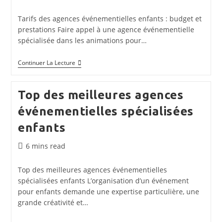
de
lecture :
Tarifs des agences événementielles enfants : budget et
prestations Faire appel à une agence événementielle
spécialisée dans les animations pour…
Tarifs
Continuer La Lecture
Des
Agences
Événementielles
Top des meilleures agences
Enfants
:
événementielles spécialisées
Choix
Et
enfants
Budget
Temps
6 mins read
de
lecture :
Top des meilleures agences événementielles
spécialisées enfants L’organisation d’un événement
pour enfants demande une expertise particulière, une
grande créativité et…