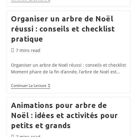
Enfant
Professionnel
:
Organiser un arbre de Noël
Services
D’animation
réussi : conseils et checklist
Artistique
De
pratique
Qualité
Temps
7 mins read
de
lecture :
Organiser un arbre de Noël réussi : conseils et checklist
Moment phare de la fin d’année, l’arbre de Noël est…
Organiser
Continuer La Lecture
Un
Arbre
De
Animations pour arbre de
Noël
Réussi
Noël : idées et activités pour
:
Conseils
petits et grands
Et
Checklist
Pratique
Temps
7 mins read