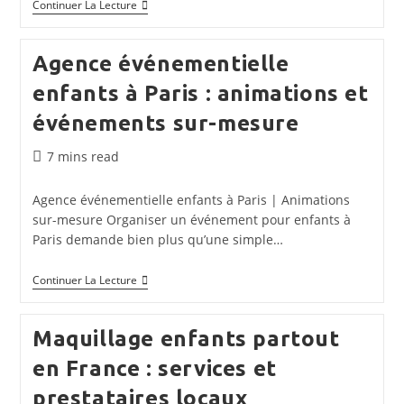
Top
Continuer La Lecture
Des
Meilleures
Agences
Agence événementielle
Événementielles
Spécialisées
enfants à Paris : animations et
Enfants
événements sur-mesure
Temps
7 mins read
de
lecture :
Agence événementielle enfants à Paris | Animations
sur-mesure Organiser un événement pour enfants à
Paris demande bien plus qu’une simple…
Agence
Continuer La Lecture
Événementielle
Enfants
À
Maquillage enfants partout
Paris
:
en France : services et
Animations
Et
prestataires locaux
Événements